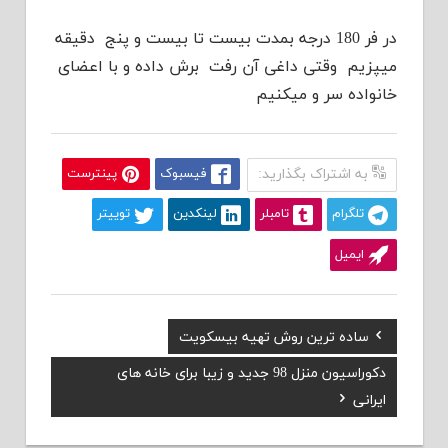
در فر 180 درجه بمدت بیست تا بیست و پنج دقیقه
میپزیم وقتی داغی آن رفت برش داده و با اعضای
خانواده سر و میکنیم
به اشتراک بگذارید:
فیسبوک
پینترست
تلگرام
تامبلر
لینکدین
توییتر
ایمیل
Previous
ساده ترین روش تهیه بیسکویت
راهبری
Post:
Next
دکوراسیون منزل 98 جدید و زیبا برای خانه های
نوشته
Post:
ایرانی