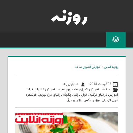
Skip
to
content
روزنه آنلاین
»
آموزش آشپزی ساده
2 آگوست 2018
همیار روزنه
دسته‌ها:
آموزش آشپزی ساده
. برچسب‌ها:
آموزش غذا با لازانیا
،
آموزش لازانیای ترکیه
،
انواع لازانیا
،
چگونه لازانیای مرغ بپزیم
،
خوشمزه
ترین لازانیای مرغ
، و
عکس لازانیای مرغ
.