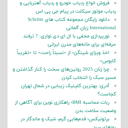
فروش انواع ردیاب خودرو و ردیاب آهنربایی و
ردیاب موتور سیکلت در پیام جی پی اس
دانلود رایگان مجموعه کتاب های Schritte
International زبان آلمانی
نورپردازی مخفی با ال ای دی نواری: 7 ترفند
حرفه‌ای برای خانه‌های مدرن ایرانی
اخذ ویزای شینگن؛ از «نسبتاً راحت» تا «تقریباً
کابوس»
چرا زنان 2025 روتین‌های سخت را کنار گذاشتن و
مسیر سبک را انتخاب کردن
آدری: بهترین کلینیک زیبایی در شمال تهران
کجاست؟
ربات محاسبه BMI؛ راهکاری نوین برای آگاهی از
وضعیت سلامت بدن
برتونیکس؛ قدم‌هایی گرم، شیک و ماندگار در
روزهای سرد