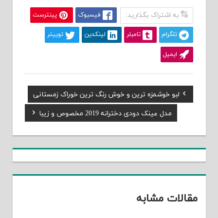
به اشتراک بگذارید:
فیسبوک
پینترست
تلگرام
تامبلر
لینکدین
توییتر
ایمیل
Previous
لبو خوشمزه ترین و خوش رنگ ترین خوراک زمستانی
راهبری
Post:
Next
مدل عینک دودی دخترانه 2019 مخصوص و زیبا
نوشته
Post:
مقالات مشابه