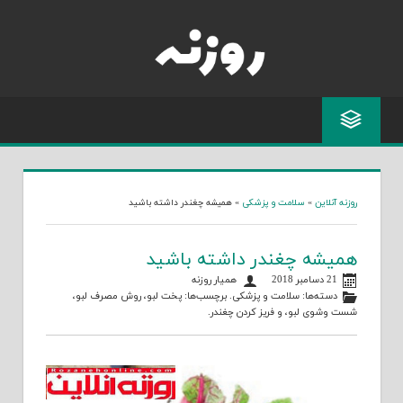
Skip
to
content
روزنه آنلاین
»
سلامت و پزشکی
»
همیشه چغندر داشته باشید
همیشه چغندر داشته باشید
21 دسامبر 2018
همیار روزنه
دسته‌ها:
سلامت و پزشکی
. برچسب‌ها:
پخت لبو
،
روش مصرف لبو
،
شست وشوی لبو
، و
فریز کردن چغندر
.