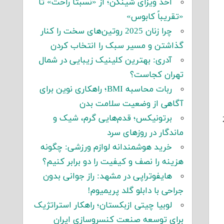
اخذ ویزای شینگن؛ از «نسبتاً راحت» تا
«تقریباً کابوس»
چرا زنان 2025 روتین‌های سخت را کنار
گذاشتن و مسیر سبک را انتخاب کردن
آدری: بهترین کلینیک زیبایی در شمال
تهران کجاست؟
ربات محاسبه BMI؛ راهکاری نوین برای
آگاهی از وضعیت سلامت بدن
برتونیکس؛ قدم‌هایی گرم، شیک و
ساده 2018
ماندگار در روزهای سرد
خرید هوشمندانه لوازم ورزشی: چگونه
هزینه را نصف و کیفیت را دو برابر کنیم؟
هایفوتراپی در مشهد: راز جوانی بدون
جراحی با دابلو گلد پریمیوم!
لوبیا چیتی ازبکستان؛ راهکار استراتژیک
برای توسعه صنعت کنسروسازی ایران