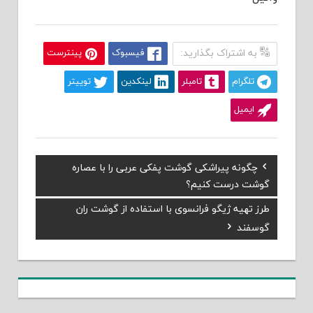
به اشتراک بگذارید:
فیسبوک
پینترست
تلگرام
تامبلر
لینکدین
توییتر
ایمیل
Previous
چگونه پیراشکی گوشت پفکی عربی را با عصاره
راهبری
Post:
گوشت درست کنیم؟
نوشته
Next
طرز تهیه ژیگو فرانسوی با استفاده از گوشت ران
Post:
گوسفند