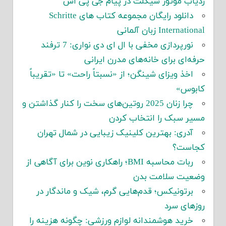
ردیاب موتور سیکلت در پیام جی پی اس
دانلود رایگان مجموعه کتاب های Schritte
International زبان آلمانی
نورپردازی مخفی با ال ای دی نواری: 7 ترفند
حرفه‌ای برای خانه‌های مدرن ایرانی
اخذ ویزای شینگن؛ از «نسبتاً راحت» تا «تقریباً
کابوس»
چرا زنان 2025 روتین‌های سخت را کنار گذاشتن و
مسیر سبک را انتخاب کردن
آدری: بهترین کلینیک زیبایی در شمال تهران
کجاست؟
ربات محاسبه BMI؛ راهکاری نوین برای آگاهی از
وضعیت سلامت بدن
برتونیکس؛ قدم‌هایی گرم، شیک و ماندگار در
روزهای سرد
خرید هوشمندانه لوازم ورزشی: چگونه هزینه را