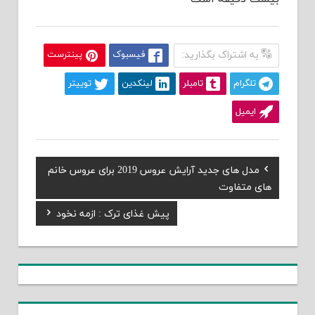
به اشتراک بگذارید:
فیسبوک
پینترست
تلگرام
تامبلر
لینکدین
توییتر
ایمیل
Previous
مدل های جدید آرایش عروس 2019 برای عروس خانم
راهبری
Post:
های متفاوت
نوشته
Next
پیش غذای ترک : ازمه نخود
Post: