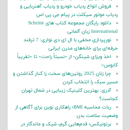
فروش انواع ردیاب خودرو و ردیاب آهنربایی و
ردیاب موتور سیکلت در پیام جی پی اس
دانلود رایگان مجموعه کتاب های Schritte
International زبان آلمانی
نورپردازی مخفی با ال ای دی نواری: 7 ترفند
حرفه‌ای برای خانه‌های مدرن ایرانی
اخذ ویزای شینگن؛ از «نسبتاً راحت» تا «تقریباً
کابوس»
چرا زنان 2025 روتین‌های سخت را کنار گذاشتن و
مسیر سبک را انتخاب کردن
آدری: بهترین کلینیک زیبایی در شمال تهران
کجاست؟
ربات محاسبه BMI؛ راهکاری نوین برای آگاهی از
وضعیت سلامت بدن
برتونیکس؛ قدم‌هایی گرم، شیک و ماندگار در