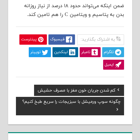
ضمن اینکه می‌تواند حدود ۱۸ درصد از نیاز روزانه
بدن به پتاسیم و ویتامین C را هم تامین کند.
به اشتراک بگذارید:
فیسبوک
پینترست
تلگرام
تامبلر
لینکدین
توییتر
ایمیل
Previous
کم شدن جریان خون مغز با مصرف حشیش
راهبری
Post:
Next
چگونه سوپ ورمیشل با سبزیجات را سریع طبخ کنیم؟
نوشته
Post: