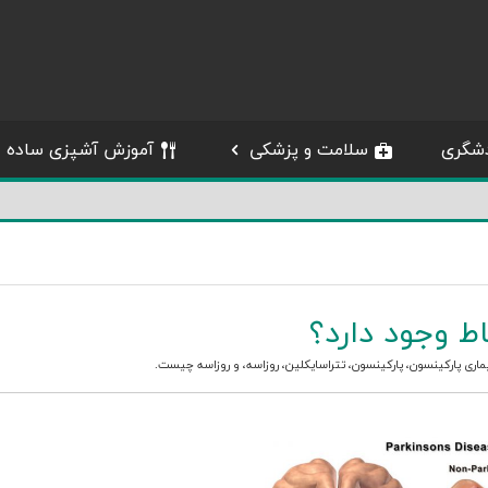
شگری
سلامت و پزشکی
آموزش آشپزی ساده
اط وجود دارد؟
ماری پارکینسون
،
پارکینسون
،
تتراسایکلین
،
روزاسه
، و
روزاسه چیست
.