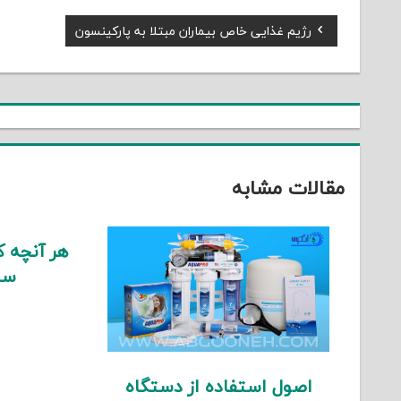
Previous
رژیم غذایی خاص بیماران مبتلا به پارکینسون
راهبری
Post:
نوشته
مقالات مشابه
هر آنچه که
سی
اصول استفاده از دستگاه