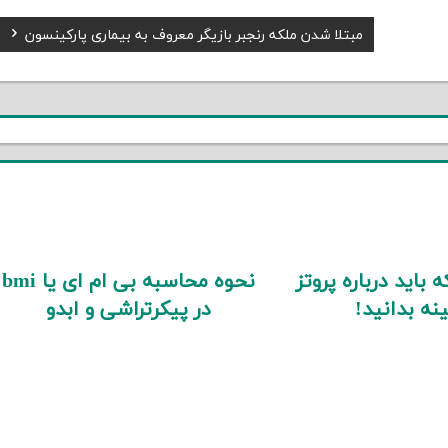
Next
مبتلا شدن ملکه رنجبر بازیگر معروف به بیماری پارکینسون
Post:
 باید درباره پروتز
نحوه محاسبه بی ام ای یا bmi
نه بدانید!
در پیکرتراشی و ابدو