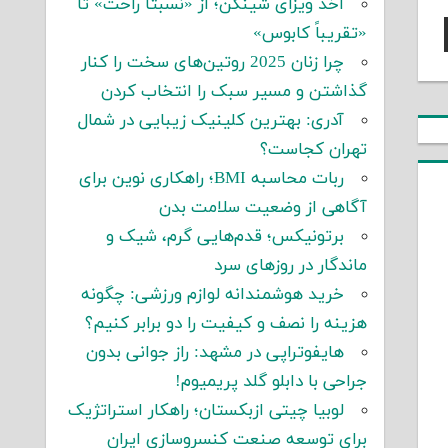
اخذ ویزای شینگن؛ از «نسبتاً راحت» تا
«تقریباً کابوس»
چرا زنان 2025 روتین‌های سخت را کنار
گذاشتن و مسیر سبک را انتخاب کردن
آدری: بهترین کلینیک زیبایی در شمال
تهران کجاست؟
ربات محاسبه BMI؛ راهکاری نوین برای
آگاهی از وضعیت سلامت بدن
برتونیکس؛ قدم‌هایی گرم، شیک و
ماندگار در روزهای سرد
خرید هوشمندانه لوازم ورزشی: چگونه
هزینه را نصف و کیفیت را دو برابر کنیم؟
هایفوتراپی در مشهد: راز جوانی بدون
جراحی با دابلو گلد پریمیوم!
لوبیا چیتی ازبکستان؛ راهکار استراتژیک
برای توسعه صنعت کنسروسازی ایران