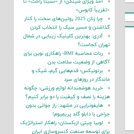
اخذ ویزای شینگن؛ از «نسبتاً راحت» تا
«تقریباً کابوس»
چرا زنان 2025 روتین‌های سخت را کنار
گذاشتن و مسیر سبک را انتخاب کردن
آدری: بهترین کلینیک زیبایی در شمال
تهران کجاست؟
ربات محاسبه BMI؛ راهکاری نوین برای
آگاهی از وضعیت سلامت بدن
برتونیکس؛ قدم‌هایی گرم، شیک و
ماندگار در روزهای سرد
خرید هوشمندانه لوازم ورزشی: چگونه
هزینه را نصف و کیفیت را دو برابر کنیم؟
هایفوتراپی در مشهد: راز جوانی بدون
جراحی با دابلو گلد پریمیوم!
لوبیا چیتی ازبکستان؛ راهکار استراتژیک
برای توسعه صنعت کنسروسازی ایران