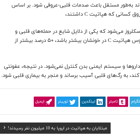
مطالعه نشان می‌دهد که هپاتیت C می‌تواند به‌طور مستقل باعث صدمات قلبی-عروقی شود. بر اساس
انی که هپاتیت C داشتند،
سکلروز می‌شود که یکی از دلایل شایع در حمله‌های قلبی و
سکته‌های مغزی است. در واقع بیمارانی که گردش ویروس هپاتیت C در خونشان بیشتر باشد، ۵۰ درصد بیشتر از
داروها و سیستم ایمنی بدن کنترل نمی‌شود. در نتیجه، عفونتی
کند، به رگ‌های قلبی آسیب برساند و منجر به بیماری قلبی شود.
لگرام
تامبلر
لینکدین
توییتر
ایمیل
Next
مبتلایان به هپاتیت در اروپا به 10 میلیون نفر رسیدند!
Post: