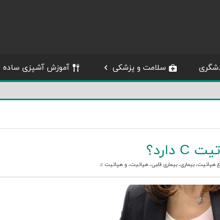
شگری
سلامت و پزشکی
آموزش آشپزی ساده
دارد؟
اع هپاتیت
،
بیماری
،
بیماری قلبی
،
هپاتیت
، و
هپاتیت c
.