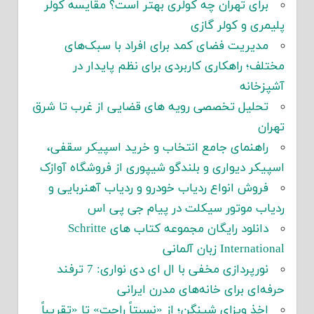
برای تهران چه کولری بهتر است؟ مقایسه کولر
پلیمری و کولر گازی
مدیریت فضای کمد برای افراد با سبک‌های
مختلف؛ راهکاری کاربردی برای نظم پایدار در
آشپزخانه
تحلیل تخصصی رویه های قضایی از غرب تا شرق
تهران
راهنمای جامع انتخاب و خرید اسپیکر سقفی،
اسپیکر دیواری و بلندگو شیپوری از فروشگاه آوازک
فروش انواع ردیاب خودرو و ردیاب آهنربایی و
ردیاب موتور سیکلت در پیام جی پی اس
دانلود رایگان مجموعه کتاب های Schritte
International زبان آلمانی
نورپردازی مخفی با ال ای دی نواری: 7 ترفند
حرفه‌ای برای خانه‌های مدرن ایرانی
اخذ ویزای شینگن؛ از «نسبتاً راحت» تا «تقریباً