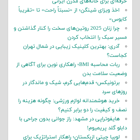
حرفه‌ای برای خانه‌های مدرن ایرانی
اخذ ویزای شینگن؛ از «نسبتاً راحت» تا «تقریباً
کابوس»
چرا زنان 2025 روتین‌های سخت را کنار گذاشتن و
مسیر سبک را انتخاب کردن
آدری: بهترین کلینیک زیبایی در شمال تهران
کجاست؟
ربات محاسبه BMI؛ راهکاری نوین برای آگاهی از
وضعیت سلامت بدن
برتونیکس؛ قدم‌هایی گرم، شیک و ماندگار در
روزهای سرد
خرید هوشمندانه لوازم ورزشی: چگونه هزینه را
نصف و کیفیت را دو برابر کنیم؟
هایفوتراپی در مشهد: راز جوانی بدون جراحی با
دابلو گلد پریمیوم!
لوبیا چیتی ازبکستان؛ راهکار استراتژیک برای