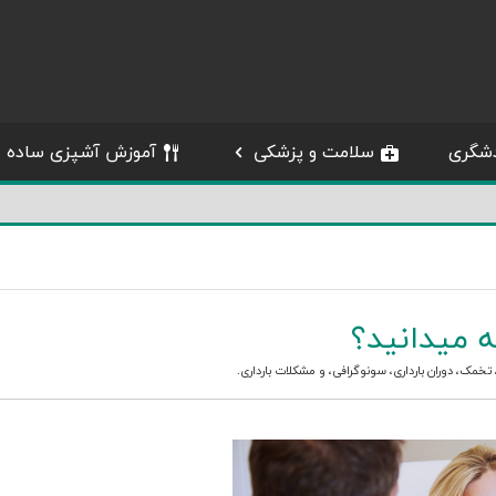
شگری
سلامت و پزشکی
آموزش آشپزی ساده
ه میدانید؟
تخمک
،
دوران بارداری
،
سونوگرافی
، و
مشکلات بارداری
.