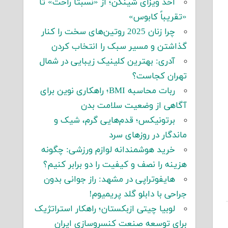
اخذ ویزای شینگن؛ از «نسبتاً راحت» تا
«تقریباً کابوس»
چرا زنان 2025 روتین‌های سخت را کنار
گذاشتن و مسیر سبک را انتخاب کردن
آدری: بهترین کلینیک زیبایی در شمال
تهران کجاست؟
ربات محاسبه BMI؛ راهکاری نوین برای
آگاهی از وضعیت سلامت بدن
برتونیکس؛ قدم‌هایی گرم، شیک و
ماندگار در روزهای سرد
خرید هوشمندانه لوازم ورزشی: چگونه
هزینه را نصف و کیفیت را دو برابر کنیم؟
هایفوتراپی در مشهد: راز جوانی بدون
جراحی با دابلو گلد پریمیوم!
لوبیا چیتی ازبکستان؛ راهکار استراتژیک
برای توسعه صنعت کنسروسازی ایران