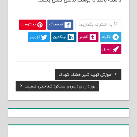
داشته باشد تا پوست بدنش نفس بکشد.
به اشتراک بگذارید:
فیسبوک
پینترست
تلگرام
تامبلر
لینکدین
توییتر
ایمیل
Previous
آموزش تهیه شیر خشک کودک
راهبری
Post:
Next
نوزادان زودرس و عملکرد شناختی ضعیف
نوشته
Post: