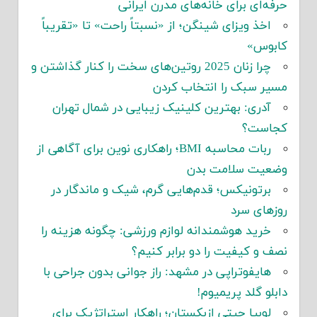
حرفه‌ای برای خانه‌های مدرن ایرانی
اخذ ویزای شینگن؛ از «نسبتاً راحت» تا «تقریباً
کابوس»
چرا زنان 2025 روتین‌های سخت را کنار گذاشتن و
مسیر سبک را انتخاب کردن
آدری: بهترین کلینیک زیبایی در شمال تهران
کجاست؟
ربات محاسبه BMI؛ راهکاری نوین برای آگاهی از
وضعیت سلامت بدن
برتونیکس؛ قدم‌هایی گرم، شیک و ماندگار در
روزهای سرد
خرید هوشمندانه لوازم ورزشی: چگونه هزینه را
نصف و کیفیت را دو برابر کنیم؟
هایفوتراپی در مشهد: راز جوانی بدون جراحی با
دابلو گلد پریمیوم!
لوبیا چیتی ازبکستان؛ راهکار استراتژیک برای