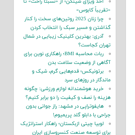
اخذ ویزای شینگن؛ از «نسبتاً راحت» تا
«تقریباً کابوس»
چرا زنان 2025 روتین‌های سخت را کنار
گذاشتن و مسیر سبک را انتخاب کردن
آدری: بهترین کلینیک زیبایی در شمال
تهران کجاست؟
ربات محاسبه BMI؛ راهکاری نوین برای
آگاهی از وضعیت سلامت بدن
برتونیکس؛ قدم‌هایی گرم، شیک و
ماندگار در روزهای سرد
خرید هوشمندانه لوازم ورزشی: چگونه
هزینه را نصف و کیفیت را دو برابر کنیم؟
هایفوتراپی در مشهد: راز جوانی بدون
جراحی با دابلو گلد پریمیوم!
لوبیا چیتی ازبکستان؛ راهکار استراتژیک
برای توسعه صنعت کنسروسازی ایران