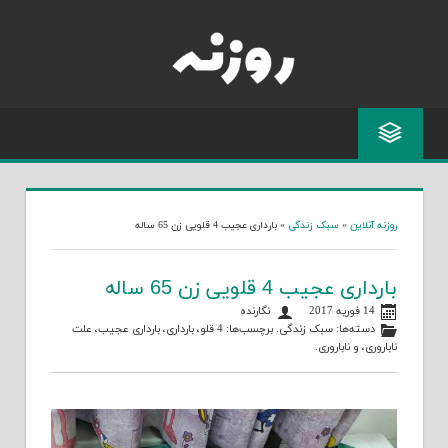
Skip
to
content
روزنه آنلاین
»
سبک زندگی
»
بارداری عجیب 4 قلویی زن 65 ساله
بارداری عجیب 4 قلویی زن 65 ساله
14 فوریه 2017
نگارنده
دسته‌ها:
سبک زندگی
. برچسب‌ها:
4 قلو
،
بارداری
،
بارداری عجیب
،
علت
ناباروری
، و
ناباروری
.