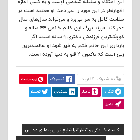
این اعتقاد و سلیقه شخصی اوست و به کسی اجازه
اظهارنظر در این مورد را نمی‌دهد. او معتقد است در
سلامت کامل به سر می‌برد و می‌تواند سال‌های سال
عمر کند. فرزند بزرگ این خانم خانمی ۴۴ ساله و
کوچک‌ترین فرزندش دختری ۹ ساله است. اگر
بارداری این خانم ختم به خیر شود او سالمندترین
زنی است که تاکنون ۴ قلو به دنیا آورده است.
به اشتراک بگذارید:
فیسبوک
پینترست
تلگرام
تامبلر
لینکدین
توییتر
ایمیل
Previous
سرماخوردگی و آنفلوآنزا شایع ترین بیماری مدارس
راهبری
Post: