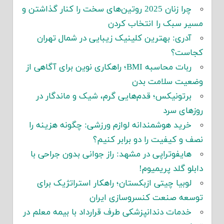
چرا زنان 2025 روتین‌های سخت را کنار گذاشتن و
مسیر سبک را انتخاب کردن
آدری: بهترین کلینیک زیبایی در شمال تهران
کجاست؟
ربات محاسبه BMI؛ راهکاری نوین برای آگاهی از
وضعیت سلامت بدن
برتونیکس؛ قدم‌هایی گرم، شیک و ماندگار در
روزهای سرد
خرید هوشمندانه لوازم ورزشی: چگونه هزینه را
نصف و کیفیت را دو برابر کنیم؟
هایفوتراپی در مشهد: راز جوانی بدون جراحی با
دابلو گلد پریمیوم!
لوبیا چیتی ازبکستان؛ راهکار استراتژیک برای
توسعه صنعت کنسروسازی ایران
خدمات دندانپزشکی طرف قرارداد با بیمه معلم در