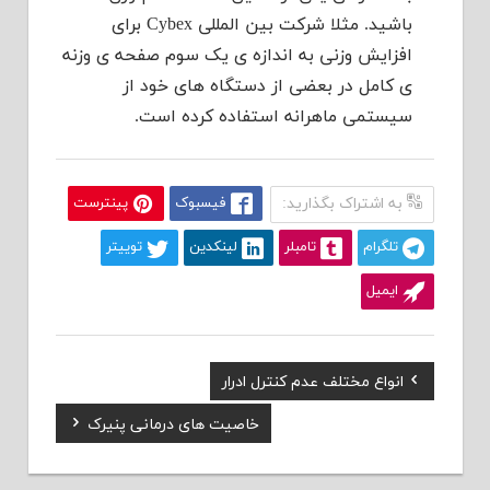
باشید. مثلا شرکت بین المللی Cybex برای
افزایش وزنی به اندازه ی یک سوم صفحه ی وزنه
ی کامل در بعضی از دستگاه های خود از
سیستمی ماهرانه استفاده کرده است.
به اشتراک بگذارید:
فیسبوک
پینترست
تلگرام
تامبلر
لینکدین
توییتر
ایمیل
Previous
انواع مختلف عدم کنترل ادرار
راهبری
Post:
Next
خاصیت های درمانی پنیرک
نوشته
Post: