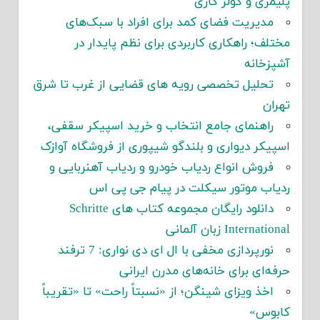
پلیمری و کولر گازی
مدیریت فضای کمد برای افراد با سبک‌های
مختلف؛ راهکاری کاربردی برای نظم پایدار در
آشپزخانه
تحلیل تخصصی رویه های قضایی از غرب تا شرق
تهران
راهنمای جامع انتخاب و خرید اسپیکر سقفی،
اسپیکر دیواری و بلندگو شیپوری از فروشگاه آوازک
فروش انواع ردیاب خودرو و ردیاب آهنربایی و
ردیاب موتور سیکلت در پیام جی پی اس
دانلود رایگان مجموعه کتاب های Schritte
International زبان آلمانی
نورپردازی مخفی با ال ای دی نواری: 7 ترفند
حرفه‌ای برای خانه‌های مدرن ایرانی
اخذ ویزای شینگن؛ از «نسبتاً راحت» تا «تقریباً
کابوس»