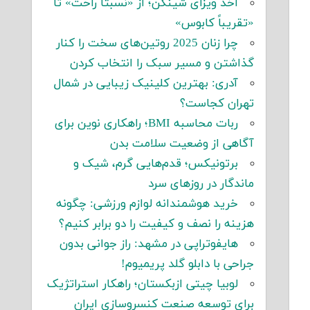
اخذ ویزای شینگن؛ از «نسبتاً راحت» تا
«تقریباً کابوس»
چرا زنان 2025 روتین‌های سخت را کنار
گذاشتن و مسیر سبک را انتخاب کردن
آدری: بهترین کلینیک زیبایی در شمال
تهران کجاست؟
ربات محاسبه BMI؛ راهکاری نوین برای
آگاهی از وضعیت سلامت بدن
برتونیکس؛ قدم‌هایی گرم، شیک و
ماندگار در روزهای سرد
خرید هوشمندانه لوازم ورزشی: چگونه
هزینه را نصف و کیفیت را دو برابر کنیم؟
هایفوتراپی در مشهد: راز جوانی بدون
جراحی با دابلو گلد پریمیوم!
لوبیا چیتی ازبکستان؛ راهکار استراتژیک
برای توسعه صنعت کنسروسازی ایران