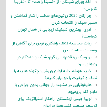
اخذ ویزای شینگن؛ از «نسبتاً راحت» تا «تقریباً
کابوس»
چرا زنان 2025 روتین‌های سخت را کنار گذاشتن و
مسیر سبک را انتخاب کردن
آدری: بهترین کلینیک زیبایی در شمال تهران
کجاست؟
ربات محاسبه BMI؛ راهکاری نوین برای آگاهی از
وضعیت سلامت بدن
برتونیکس؛ قدم‌هایی گرم، شیک و ماندگار در
روزهای سرد
خرید هوشمندانه لوازم ورزشی: چگونه هزینه را
نصف و کیفیت را دو برابر کنیم؟
هایفوتراپی در مشهد: راز جوانی بدون جراحی با
دابلو گلد پریمیوم!
لوبیا چیتی ازبکستان؛ راهکار استراتژیک برای
توسعه صنعت کنسروسازی ایران