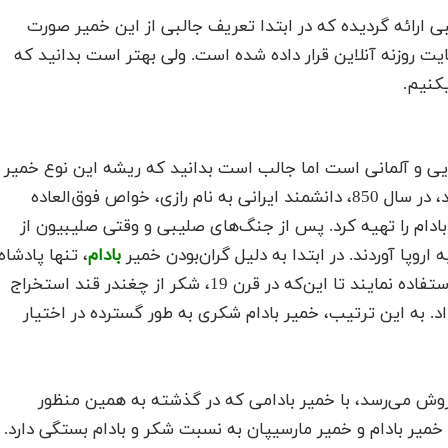
ی ارائه گردیده که در ابتدا تعریف جالبی از این خمیر صورت
ت روزنه آنلاین قرار داده شده است. ولی بهتر است بدانید که
یکنیم.
ایی و آلمانی است اما جالب است بدانید که ریشه این نوع خمیر
تزیینی – خوراکی در آسیاست. آنچنان که گفته می‌شود، در سال 850، دانشمند ایرانی به نام رازی، خواص فوق‌العاده
ر بادام را تهیه کرد. پس از جنگ‌های صلیبی و وقتی صلیبیون از
اروپا آوردند. در ابتدا به دلیل گران‌بودن خمیر
بادام
، تنها پادشاه
و خانواده‌های سرشناس و ثروتمند می‌توانستند از آن استفاده نمایند تا این‌که در قرن 19، شکر از چغندر قند استخراج
. به این ترتیب، خمیر بادام شکری به طور گسترده در اختیار
فروش می‌رسد، با خمیر بادامی که در گذشته به همین منظور
یر بادام و خمیر مارسیپان به نسبت شکر و بادام بستگی دارد.