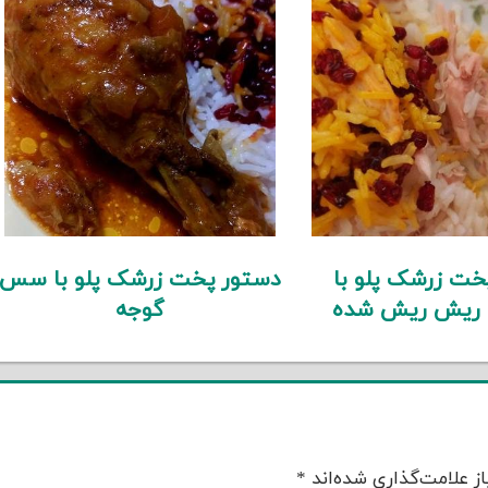
خت زرشک پلو با
دستور پخت زرشک پلو با سس
 ریش ریش شده
گوجه
ز علامت‌گذاری شده‌اند
*