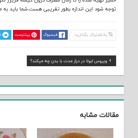
خمیر تهیه شده را تا زمان مصرف درون کیسه فریزر نگه
توجه شود این اندازه بطور تقریبی هست.شما باید به میز
به اشتراک بگذارید:
فیسبوک
پینترست
ت
Previous
ویروس ابولا در دراز مدت با بدن چه میکند؟
راهبری
Post:
نوشته
مقالات مشابه