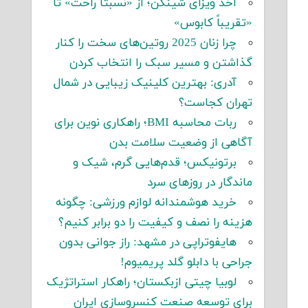
اخذ ویزای شینگن؛ از «نسبتاً راحت» تا
«تقریباً کابوس»
چرا زنان 2025 روتین‌های سخت را کنار
گذاشتن و مسیر سبک را انتخاب کردن
آدری: بهترین کلینیک زیبایی در شمال
تهران کجاست؟
ربات محاسبه BMI؛ راهکاری نوین برای
آگاهی از وضعیت سلامت بدن
برتونیکس؛ قدم‌هایی گرم، شیک و
ماندگار در روزهای سرد
خرید هوشمندانه لوازم ورزشی: چگونه
هزینه را نصف و کیفیت را دو برابر کنیم؟
هایفوتراپی در مشهد: راز جوانی بدون
جراحی با دابلو گلد پریمیوم!
لوبیا چیتی ازبکستان؛ راهکار استراتژیک
برای توسعه صنعت کنسروسازی ایران