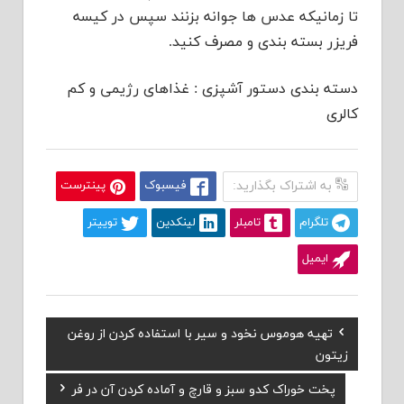
تا زمانیکه عدس ها جوانه بزنند سپس در کیسه
فریزر بسته بندی و مصرف کنید.
دسته بندی دستور آشپزی : غذاهای رژیمی و کم
کالری
به اشتراک بگذارید:
فیسبوک
پینترست
تلگرام
تامبلر
لینکدین
توییتر
ایمیل
Previous
تهیه هوموس نخود و سیر با استفاده کردن از روغن
راهبری
Post:
زیتون
نوشته
Next
پخت خوراک کدو سبز و قارچ و آماده کردن آن در فر