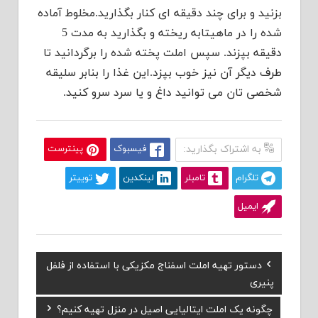
بزنید و برای چند دقیقه ای کنار بگذارید.مخلوط آماده
شده را در ماهیتابه ریخته و بگذارید به مدت 5
دقیقه بپزند. سپس املت پخته شده را برگردانید تا
طرف دیگر آن نیز خوب بپزد.این غذا را بنابر سلیقه
شخصی تان می توانید داغ و یا سرد سرو کنید.
به اشتراک بگذارید:
فیسبوک
پینترست
تلگرام
تامبلر
لینکدین
توییتر
ایمیل
Previous
دستور تهیه املت اسفناج مکزیکی با استفاده از فلفل
راهبری
Post:
پنیری
نوشته
Next
چگونه یک املت ایتالیایی اصیل در منزل تهیه کنیم؟