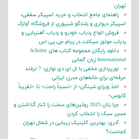
تهران
راهنمای جامع انتخاب و خرید اسپیکر سقفی،
اسپیکر دیواری و بلندگو شیپوری از فروشگاه آوازک
فروش انواع ردیاب خودرو و ردیاب آهنربایی و
ردیاب موتور سیکلت در پیام جی پی اس
دانلود رایگان مجموعه کتاب های Schritte
International زبان آلمانی
نورپردازی مخفی با ال ای دی نواری: 7 ترفند
حرفه‌ای برای خانه‌های مدرن ایرانی
اخذ ویزای شینگن؛ از «نسبتاً راحت» تا «تقریباً
کابوس»
چرا زنان 2025 روتین‌های سخت را کنار گذاشتن و
مسیر سبک را انتخاب کردن
آدری: بهترین کلینیک زیبایی در شمال تهران
کجاست؟