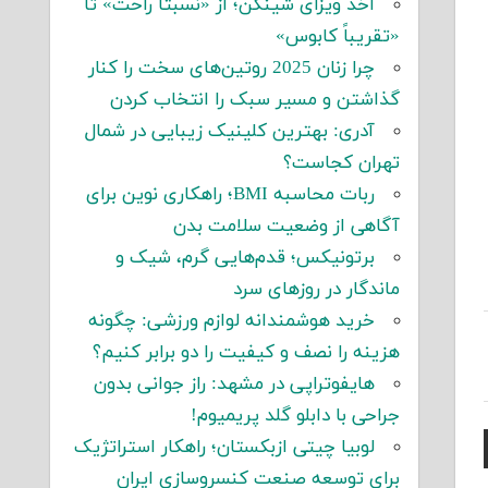
اخذ ویزای شینگن؛ از «نسبتاً راحت» تا
«تقریباً کابوس»
چرا زنان 2025 روتین‌های سخت را کنار
گذاشتن و مسیر سبک را انتخاب کردن
آدری: بهترین کلینیک زیبایی در شمال
تهران کجاست؟
ربات محاسبه BMI؛ راهکاری نوین برای
آگاهی از وضعیت سلامت بدن
برتونیکس؛ قدم‌هایی گرم، شیک و
ماندگار در روزهای سرد
خرید هوشمندانه لوازم ورزشی: چگونه
هزینه را نصف و کیفیت را دو برابر کنیم؟
هایفوتراپی در مشهد: راز جوانی بدون
جراحی با دابلو گلد پریمیوم!
لوبیا چیتی ازبکستان؛ راهکار استراتژیک
برای توسعه صنعت کنسروسازی ایران