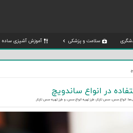
شگری
سلامت و پزشکی
آموزش آشپزی ساده
چ
فاده در انواع ساندویچ
‌ها:
انواع سس
،
سس تارتار
،
طرز تهیه انواع سس
، و
طرز تهیه سس تارتار
.