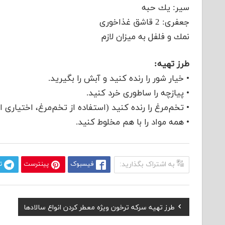
سیر: یك حبه
جعفری: ‌2 قاشق غذاخوری
نمك و فلفل به میزان لازم
طرز تهیه:
• خیار شور را رنده كنید و آبش را بگیرید.
• پیازچه را ساطوری خرد كنید.
• تخم‌مرغ را رنده كنید (استفاده از تخم‌مرغ، اختیاری 
• همه مواد را با هم مخلوط كنید.
به اشتراک بگذارید:
فیسبوک
پینترست
ت
Previous
طرز تهیه سركه ترخون ویژه معطر کردن انواع سالادها
راهبری
Post: