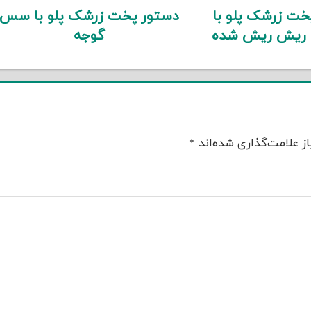
خت زرشک پلو با
دستور پخت زرشک پلو با سس
 ریش ریش شده
گوجه
ز علامت‌گذاری شده‌اند
*