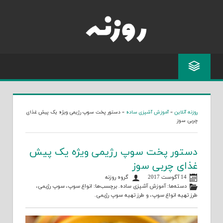
Skip
to
content
روزنه آنلاین
»
آموزش آشپزی ساده
»
دستور پخت سوپ رژیمی ویژه یک پیش غذای
چربی سوز
دستور پخت سوپ رژیمی ویژه یک پیش
غذای چربی سوز
14 آگوست 2017
گروه روزنه
دسته‌ها:
آموزش آشپزی ساده
. برچسب‌ها:
انواع سوپ
،
سوپ رژیمی
،
طرز تهیه انواع سوپ
، و
طرز تهیه سوپ رژیمی
.