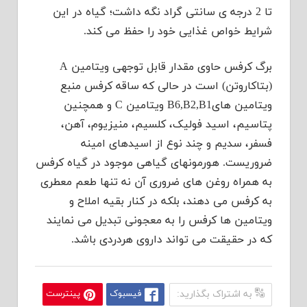
تا 2 درجه ی سانتی گراد نگه داشت؛ گیاه در این
شرایط خواص غذایی خود را حفظ می کند.
برگ کرفس حاوی مقدار قابل توجهی ویتامین A
(بتاکاروتن) است در حالی که ساقه کرفس منبع
ویتامین هایB6,B2,B1 ویتامین C و همچنین
پتاسیم، اسید فولیک، کلسیم، منیزیوم، آهن،
فسفر، سدیم و چند نوع از اسیدهای امینه
ضروریست. هورمونهای گیاهی موجود در گیاه کرفس
به همراه روغن های ضروری آن نه تنها طعم معطری
به کرفس می دهند، بلکه در کنار بقیه املاح و
ویتامین ها کرفس را به معجونی تبدیل می نمایند
که در حقیقت می تواند داروی هردردی باشد.
به اشتراک بگذارید:
فیسبوک
پینترست