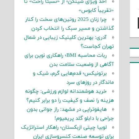
اخذ ویزای شینگن؛ از «نسبتاً راحت» تا
«تقریباً کابوس»
چرا زنان 2025 روتین‌های سخت را کنار
گذاشتن و مسیر سبک را انتخاب کردن
آدری: بهترین کلینیک زیبایی در شمال
تهران کجاست؟
ربات محاسبه BMI؛ راهکاری نوین برای
آگاهی از وضعیت سلامت بدن
برتونیکس؛ قدم‌هایی گرم، شیک و
ماندگار در روزهای سرد
خرید هوشمندانه لوازم ورزشی: چگونه
هزینه را نصف و کیفیت را دو برابر کنیم؟
هایفوتراپی در مشهد: راز جوانی بدون
جراحی با دابلو گلد پریمیوم!
لوبیا چیتی ازبکستان؛ راهکار استراتژیک
برای توسعه صنعت کنسروسازی ایران