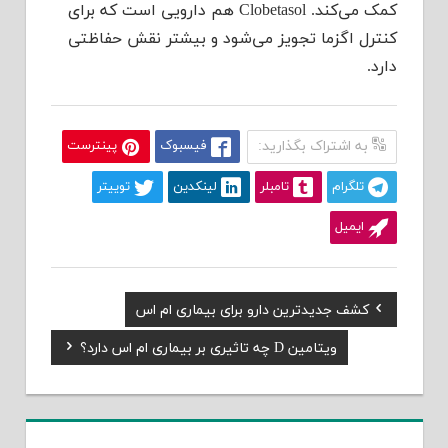
کمک می‌کند. Clobetasol هم دارویی است که برای
کنترل اگزما تجویز می‌شود و بیشتر نقش حفاظتی
دارد.
به اشتراک بگذارید:
فیسبوک
پینترست
تلگرام
تامبلر
لینکدین
توییتر
ایمیل
Previous
کشف جدیدترین دارو برای بیماری ام اس
راهبری
Post:
Next
ویتامین D چه تاثیری بر بیماری ام اس دارد؟
نوشته
Post: