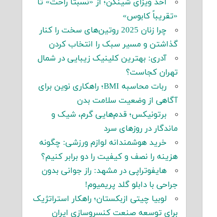
اخذ ویزای شینگن؛ از «نسبتاً راحت» تا
«تقریباً کابوس»
چرا زنان 2025 روتین‌های سخت را کنار
گذاشتن و مسیر سبک را انتخاب کردن
آدری: بهترین کلینیک زیبایی در شمال
تهران کجاست؟
ربات محاسبه BMI؛ راهکاری نوین برای
آگاهی از وضعیت سلامت بدن
برتونیکس؛ قدم‌هایی گرم، شیک و
ماندگار در روزهای سرد
خرید هوشمندانه لوازم ورزشی: چگونه
هزینه را نصف و کیفیت را دو برابر کنیم؟
هایفوتراپی در مشهد: راز جوانی بدون
جراحی با دابلو گلد پریمیوم!
لوبیا چیتی ازبکستان؛ راهکار استراتژیک
برای توسعه صنعت کنسروسازی ایران