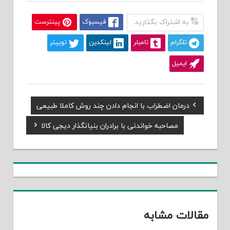
به اشتراک بگذارید:
فیسبوک
پینترست
تلگرام
تامبلر
لینکدین
توییتر
ایمیل
Previous
درمان اضطراب با انجام دادن چند روش کاملا طبیعی
راهبری
Post:
Next
مصاحبه خواندنی با برادران بنیانگذار دیجی کالا
نوشته
Post:
مقالات مشابه