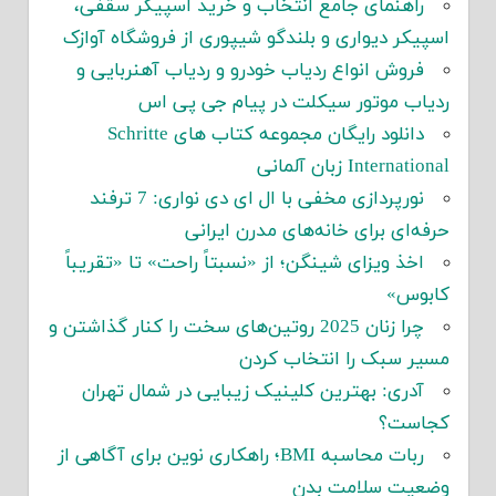
راهنمای جامع انتخاب و خرید اسپیکر سقفی،
اسپیکر دیواری و بلندگو شیپوری از فروشگاه آوازک
فروش انواع ردیاب خودرو و ردیاب آهنربایی و
ردیاب موتور سیکلت در پیام جی پی اس
دانلود رایگان مجموعه کتاب های Schritte
International زبان آلمانی
نورپردازی مخفی با ال ای دی نواری: 7 ترفند
حرفه‌ای برای خانه‌های مدرن ایرانی
اخذ ویزای شینگن؛ از «نسبتاً راحت» تا «تقریباً
کابوس»
چرا زنان 2025 روتین‌های سخت را کنار گذاشتن و
مسیر سبک را انتخاب کردن
آدری: بهترین کلینیک زیبایی در شمال تهران
کجاست؟
ربات محاسبه BMI؛ راهکاری نوین برای آگاهی از
وضعیت سلامت بدن