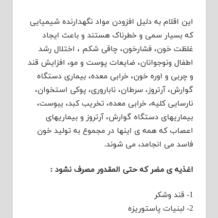
این اقلام به دلیل افزودن مواد نگهدارنده شیمیایی
که بسیار سمی و خطرناک هستند و باعث ایجاد
غلظت خون، فشارخون، چاقی شکم ، اختلال رشد
اطفال ونوجوانان، ضایعات پوست و مو، افزایش قند
و چربی و اوره خون، خرابی معده، بیماری دستگاه
گوارش، آرتروز، سرطان، ناباروری، پوکی استخوان،
نارسایی کلیه، خرابی معده، تخریب کبد، یبوست،
بیماریهای دستگاه گوارش، آرتروز و بیماریهای
اعصاب که همه ی اینها در مجموع به تولید خون
فاسد می انجامد، می شوند.
اغذیه ی مضر که حتی المقدور مصرف نشود :
1- قند وشکر
2- لبنیات پاستوریزه