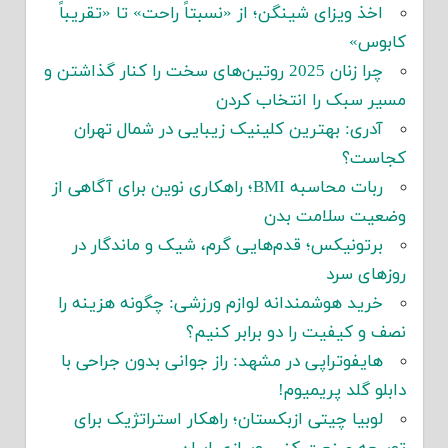
اخذ ویزای شینگن؛ از «نسبتاً راحت» تا «تقریباً
کابوس»
چرا زنان 2025 روتین‌های سخت را کنار گذاشتن و
مسیر سبک را انتخاب کردن
آدری: بهترین کلینیک زیبایی در شمال تهران
کجاست؟
ربات محاسبه BMI؛ راهکاری نوین برای آگاهی از
وضعیت سلامت بدن
برتونیکس؛ قدم‌هایی گرم، شیک و ماندگار در
روزهای سرد
خرید هوشمندانه لوازم ورزشی: چگونه هزینه را
نصف و کیفیت را دو برابر کنیم؟
هایفوتراپی در مشهد: راز جوانی بدون جراحی با
دابلو گلد پریمیوم!
لوبیا چیتی ازبکستان؛ راهکار استراتژیک برای