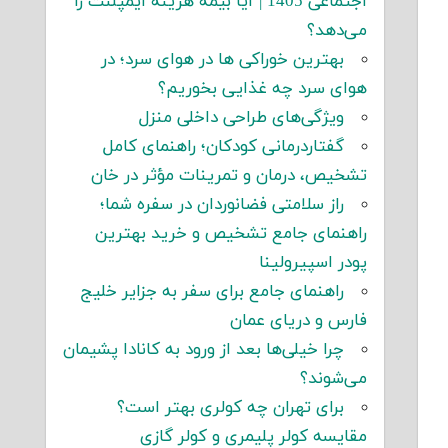
اجتماعی 1405 | آیا بیمه هزینه ایمپلنت را
می‌دهد؟
بهترین خوراکی ها در هوای سرد؛ در
هوای سرد چه غذایی بخوریم؟
ویژگی‌های طراحی داخلی منزل
گفتاردرمانی کودکان؛ راهنمای کامل
تشخیص، درمان و تمرینات مؤثر در خان
راز سلامتی فضانوردان در سفره شما؛
راهنمای جامع تشخیص و خرید بهترین
پودر اسپیرولینا
راهنمای جامع برای سفر به جزایر خلیج
فارس و دریای عمان
چرا خیلی‌ها بعد از ورود به کانادا پشیمان
می‌شوند؟
برای تهران چه کولری بهتر است؟
مقایسه کولر پلیمری و کولر گازی