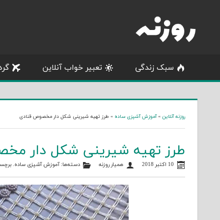
Skip
to
content
سبک زندگی
تعبیر خواب آنلاین
گرد
روزنه آنلاین
»
آموزش آشپزی ساده
»
طرز تهیه شیرینی شکل دار مخصوص قنادی
طرز تهیه شیرینی شکل دار مخ
10 اکتبر 2018
همیار روزنه
دسته‌ها:
آموزش آشپزی ساده
. برچس