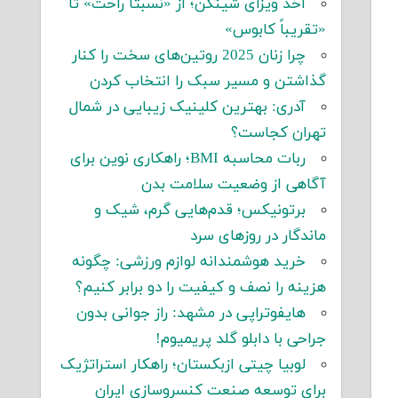
اخذ ویزای شینگن؛ از «نسبتاً راحت» تا
«تقریباً کابوس»
چرا زنان 2025 روتین‌های سخت را کنار
گذاشتن و مسیر سبک را انتخاب کردن
آدری: بهترین کلینیک زیبایی در شمال
تهران کجاست؟
ربات محاسبه BMI؛ راهکاری نوین برای
آگاهی از وضعیت سلامت بدن
برتونیکس؛ قدم‌هایی گرم، شیک و
ماندگار در روزهای سرد
خرید هوشمندانه لوازم ورزشی: چگونه
هزینه را نصف و کیفیت را دو برابر کنیم؟
هایفوتراپی در مشهد: راز جوانی بدون
جراحی با دابلو گلد پریمیوم!
لوبیا چیتی ازبکستان؛ راهکار استراتژیک
برای توسعه صنعت کنسروسازی ایران