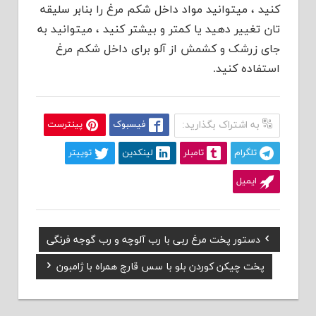
کنید ، میتوانید مواد داخل شکم مرغ را بنابر سلیقه
تان تغییر دهید یا کمتر و بیشتر کنید ، میتوانید به
جای زرشک و کشمش از آلو برای داخل شکم مرغ
استفاده کنید.
به اشتراک بگذارید:
فیسبوک
پینترست
تلگرام
تامبلر
لینکدین
توییتر
ایمیل
Previous
دستور پخت مرغ ربی با رب آلوچه و رب گوجه فرنگی
راهبری
Post:
Next
پخت چیکن کوردن بلو با سس قارچ همراه با ژامبون
نوشته
Post: