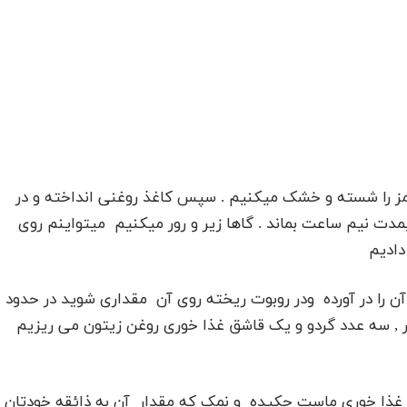
رمز را شسته و خشک میکنیم . سپس کاغذ روغنی انداخته و در
گرم شد ه قرار داده بمدت نیم ساعت بماند . گاها زیر و رور میکنیم میتواینم روی
 دادیم
آن را در آورده ودر روبوت ریخته روی آن مقداری شوید در حدود
 , سه عدد گردو و یک قاشق غذا خوری روغن زیتون می ریزیم
ق غذا خوری ماست چکیده و نمک که مقدار آن به ذائقه خودتان