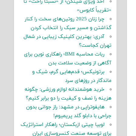
اخذ ویزای شینگن؛ از «نسبتاً راحت» تا
«تقریباً کابوس»
چرا زنان 2025 روتین‌های سخت را کنار
گذاشتن و مسیر سبک را انتخاب کردن
آدری: بهترین کلینیک زیبایی در شمال
تهران کجاست؟
ربات محاسبه BMI؛ راهکاری نوین برای
آگاهی از وضعیت سلامت بدن
برتونیکس؛ قدم‌هایی گرم، شیک و
ماندگار در روزهای سرد
خرید هوشمندانه لوازم ورزشی: چگونه
هزینه را نصف و کیفیت را دو برابر کنیم؟
هایفوتراپی در مشهد: راز جوانی بدون
جراحی با دابلو گلد پریمیوم!
لوبیا چیتی ازبکستان؛ راهکار استراتژیک
برای توسعه صنعت کنسروسازی ایران