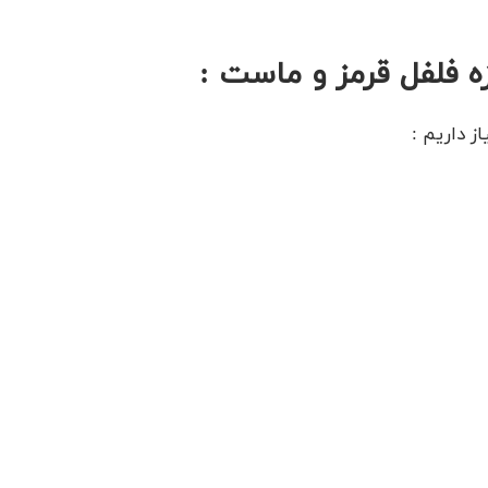
زه فلفل قرمز و ماست :
ز داریم :