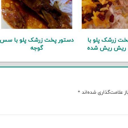
خت زرشک پلو با
دستور پخت زرشک پلو با سس
 ریش ریش شده
گوجه
ز علامت‌گذاری شده‌اند
*