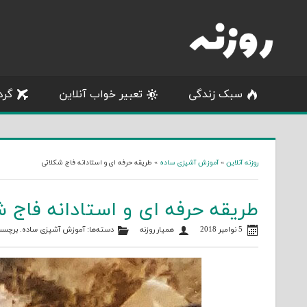
Skip
to
content
سبک زندگی
تعبیر خواب آنلاین
گرد
روزنه آنلاین
»
آموزش آشپزی ساده
»
طریقه حرفه ای و استادانه فاج شکلاتی
طریقه حرفه ای و استادانه فاج 
5 نوامبر 2018
همیار روزنه
دسته‌ها:
آموزش آشپزی ساده
. برچسب