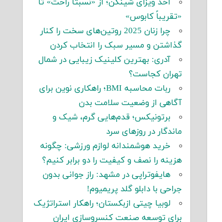
اخذ ویزای شینگن؛ از «نسبتاً راحت» تا
«تقریباً کابوس»
چرا زنان 2025 روتین‌های سخت را کنار
گذاشتن و مسیر سبک را انتخاب کردن
آدری: بهترین کلینیک زیبایی در شمال
تهران کجاست؟
ربات محاسبه BMI؛ راهکاری نوین برای
آگاهی از وضعیت سلامت بدن
برتونیکس؛ قدم‌هایی گرم، شیک و
ماندگار در روزهای سرد
خرید هوشمندانه لوازم ورزشی: چگونه
هزینه را نصف و کیفیت را دو برابر کنیم؟
هایفوتراپی در مشهد: راز جوانی بدون
جراحی با دابلو گلد پریمیوم!
لوبیا چیتی ازبکستان؛ راهکار استراتژیک
برای توسعه صنعت کنسروسازی ایران