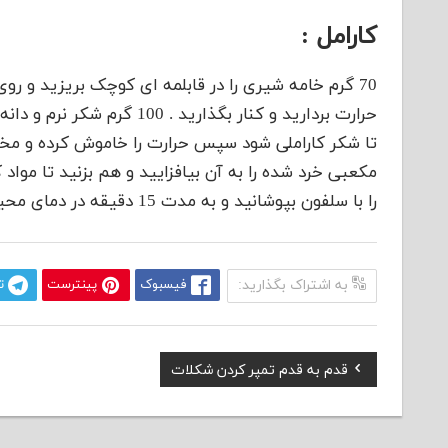
کارامل :
70 گرم خامه شیری را در قابلمه ای کوچک بریزید و روی
حرارت بردارید و کنار بگذارید
مکعبی خرد شده را به آن بیافزایید و هم بزنید تا مواد ک
را با سلفون بپوشانید و به مدت 15 دقیقه در دمای محیط قرار دهید تا خنک شود
به اشتراک بگذارید:
فیسبوک
پینترست
ت
Previous
قدم به قدم تمپر کردن شکلات
راهبری
Post:
نوشته