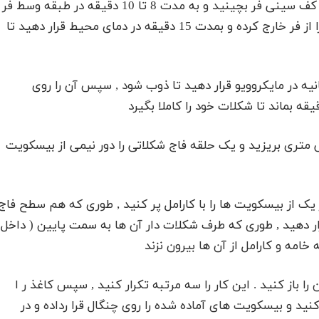
از کاتر دایره ای شکل پنج سانتی قالب بزنید و آن ها را کف سینی فر بچینید و به مدت 8 تا 10 دقیقه در طبقه وسط فر
گرم شده قرار دهید تا بپزند. پس از این مدت , سینی را از فر خارج کرده و بمدت 15 دقیقه در دمای محیط قرار دهید تا
ت تلخ را در ظرفی نسوز بریزید و بمدت 20 تا 30 ثانیه در مایکروویو قرار دهید تا ذوب شود , سپس آن را روی
 متری بریزید و یک حلقه فاج شکلاتی را دور نیمی از بیسکویت
یک از بیسکویت ها را با کارامل پر کنید , طوری که هم سطح فاج
رار دهید , طوری که طرف شکلات دار آن ها به سمت پایین ( داخل
خامه و کارامل از آن ها بیرون نزند
 باز کنید . این کار را سه مرتبه تکرار کنید , سپس کاغذ ر ا
کنید و بیسکویت های آماده شده را روی چنگال قرا رداده و در