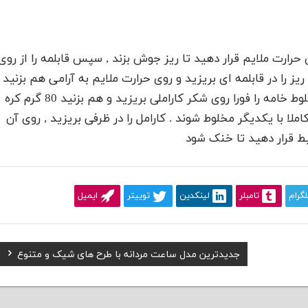
 حرارت ملایم قرار دهید تا ریز جوش بزند , سپس قابلمه را از روی
 . 100 گرم شکر نرم و دانه ریز را در قابلمه ای بریزید و روی حرارت ملایم به آرامی هم بزنید
تا شکر کاراملی شود سپس حرارت را خاموش کرده و مخلوط خامه را فورا روی شکر کاراملی بریزید و هم بزنید 80 گرم کره
املا با یکدیگر مخلوط شوند . کارامل را در ظرفی بریزید , روی آن
لگرام
تامبلر
لینکدین
توییتر
ایمیل
Next
جديدترين مدل ساعت مردانه با طرح های شیک و متنوع
Post: