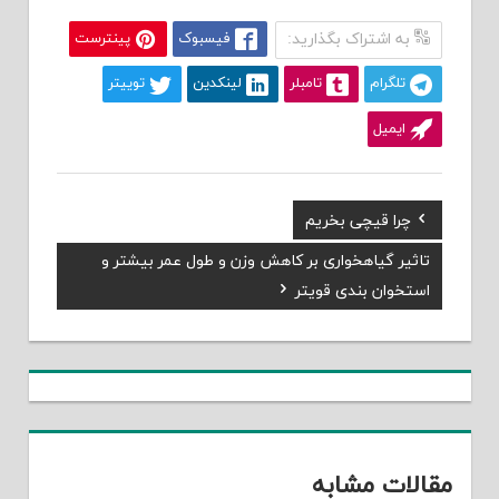
به اشتراک بگذارید:
فیسبوک
پینترست
تلگرام
تامبلر
لینکدین
توییتر
ایمیل
Previous
چرا قیچی بخریم
راهبری
Post:
Next
تاثیر گیاهخواری بر کاهش وزن و طول عمر بیشتر و
نوشته
Post:
استخوان بندی قویتر
مقالات مشابه