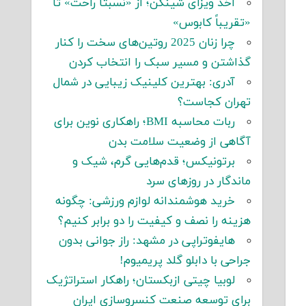
اخذ ویزای شینگن؛ از «نسبتاً راحت» تا
«تقریباً کابوس»
چرا زنان 2025 روتین‌های سخت را کنار
گذاشتن و مسیر سبک را انتخاب کردن
آدری: بهترین کلینیک زیبایی در شمال
تهران کجاست؟
ربات محاسبه BMI؛ راهکاری نوین برای
آگاهی از وضعیت سلامت بدن
برتونیکس؛ قدم‌هایی گرم، شیک و
ماندگار در روزهای سرد
خرید هوشمندانه لوازم ورزشی: چگونه
هزینه را نصف و کیفیت را دو برابر کنیم؟
هایفوتراپی در مشهد: راز جوانی بدون
جراحی با دابلو گلد پریمیوم!
لوبیا چیتی ازبکستان؛ راهکار استراتژیک
برای توسعه صنعت کنسروسازی ایران