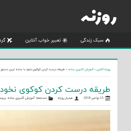
Skip
to
content
سبک زندگی
تعبیر خواب آنلاین
گرد
روزنه آنلاین
»
آموزش آشپزی ساده
»
طریقه درست کردن کوکوی نخود با ساده ترین دستور
طریقه درست کردن کوکوی نخود ب
15 نوامبر 2018
همیار روزنه
دسته‌ها:
آموزش آشپزی ساده
. برچس