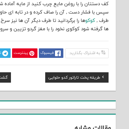
کف دستتان را با روغن مایع چرب کنید از مایه آماده ش
سپس با فشار دست , آن را صاف کرده و در تابه ای ح
طرف ,
کوکو
ها را برگردانید تا طرف دیگر آن ها نیز سرخ
ها گرفته شود کوکوی نخود را با مغز گردو تزیین و سرو
به اشتراک بگذارید:
فیسبوک
پینترست
ت
Next
Previous
طریقه پخت تاراتور کدو حلوایی
گشت 
راهبری
Post:
Post:
نوشته
مقالات مشابه