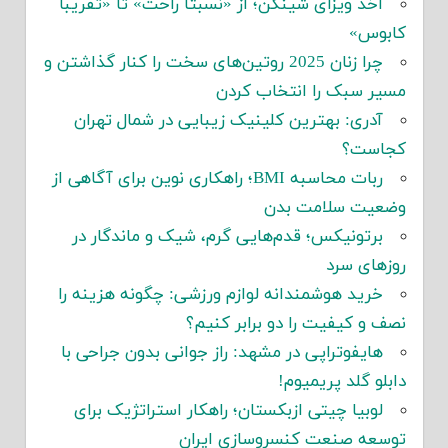
اخذ ویزای شینگن؛ از «نسبتاً راحت» تا «تقریباً
کابوس»
چرا زنان 2025 روتین‌های سخت را کنار گذاشتن و
مسیر سبک را انتخاب کردن
آدری: بهترین کلینیک زیبایی در شمال تهران
کجاست؟
ربات محاسبه BMI؛ راهکاری نوین برای آگاهی از
وضعیت سلامت بدن
برتونیکس؛ قدم‌هایی گرم، شیک و ماندگار در
روزهای سرد
خرید هوشمندانه لوازم ورزشی: چگونه هزینه را
نصف و کیفیت را دو برابر کنیم؟
هایفوتراپی در مشهد: راز جوانی بدون جراحی با
دابلو گلد پریمیوم!
لوبیا چیتی ازبکستان؛ راهکار استراتژیک برای
توسعه صنعت کنسروسازی ایران