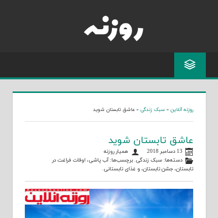
Skip
to
content
روزنه آنلاین
»
سبک زندگی
»
عاشق تابستان شوید
عاشق تابستان شوید
13 دسامبر 2018
همیار روزنه
دسته‌ها:
سبک زندگی
. برچسب‌ها:
آب پاشی
،
اوقات فراغت در
تابستان
،
جشن تابستان
، و
غذای تابستانی
.