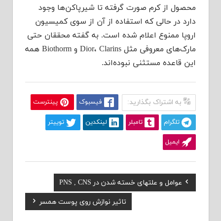
محصول از کرم صورت گرفته تا شیرپاکن‌ها وجود
دارد در حالی که استفاده از آن از سوی کمیسیون
اروپا ممنوع اعلام شده است. به گفته محققان حتی
مارک‌های معروفی مثل Dior، Clarins و Biothorm همه
این قاعده مستثنی نبوده‌اند.
به اشتراک بگذارید:
فیسبوک
پینترست
تلگرام
تامبلر
لینکدین
توییتر
ایمیل
Previous
عوامل و علتهای خسته شدن در PNS , CNS
راهبری
Post:
Next
تاثیر نوازش روی پوست همسر
نوشته
Post: