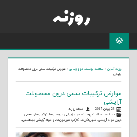
Skip
to
content
روزنه آنلاین
»
سلامت پوست، مو و زیبایی
»
عوارض ترکیبات سمی درون محصولات
آرایشی
عوارض ترکیبات سمی درون محصولات
آرایشی
28 ژوئن 2017
مجله روزنه
دسته‌ها:
سلامت پوست، مو و زیبایی
. برچسب‌ها:
ترکیب‌های سمی
درون مواد آرایشی
،
شیرپاکن‌ها
،
کارکرد هورمون‌ها
، و
مواد آرایشی بهداشتی
.