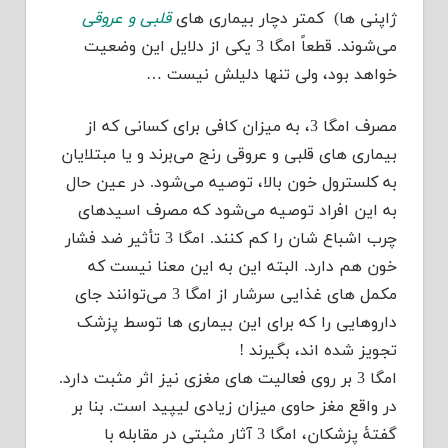
ژاپنی ها) کمتر دچار بیماری های
قلبی و عروقی
می‌شوند. قطعاً امگا 3 یکی از دلایل این وضعیت
خواهد بود، ولی تنها دلیلش نیست …
مصرف امگا 3، به میزان کافی برای کسانی که از
بیماری های قلبی و عروقی رنج می‌برند و یا مبتلایان
به کلسترول خون بالا، توصیه می‌شود. در عین حال
به این افراد توصیه می‌شود که مصرف اسیدهای
چرب اشباع شان را کم کنند. امگا 3 تأثیر ضد فشار
خون هم دارد. البته این به این معنا نیست که
مکمل های غذایی سرشار از امگا 3 می‌توانند جای
داروهایی را که برای این بیماری ها توسط پزشک
تجویز شده اند، بگیرند !
امگا 3 بر روی فعالیت های مغزی نیز اثر مثبت دارد.
در واقع مغز حاوی میزان زیادی لیپید است. بنا بر
گفتۀ پزشکان، امگا 3 آثار مثبتی در مقابله با