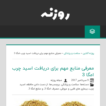
Skip
to
content
روزنه آنلاین
»
سلامت و پزشکی
»
معرفی منابع مهم برای دریافت اسید چرب امگا 3
معرفی منابع مهم برای دریافت اسید چرب
امگا 3
9 سپتامبر 2017
مجله روزنه
دسته‌ها:
سلامت و پزشکی
. برچسب‌ها:
از دست دادن حافظه
،
اسید
چرب
،
بیماری های قلبی و عروقی
،
مصرف امگا 3
، و
منابع امگا 3
.