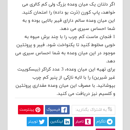
اگر دلتان یک میان وعده بزرگ ولی کم کالری می
خواهد، پاپ کورن (ذرت بو داده) را امتحان کنید.
این میان وعده سالم دارای فیبر بالایی بوده و به
شما احساس سیری می دهد.
1 فنجان ماست کم چرب را با چند برش میوه به
خوبی مخلوط کنید تا یکنواخت شود. فیبر و پروتئین
موجود در این میان وعده به شما احساس سیری می
دهد.
برای تهیه این میان وعده، 3 عدد کراکر (بیسکوییت
غیر شیرین) را با لایه نازکی از پنیر کم چرب
بپوشانید. با مصرف این میان وعده مقداری پروتئین
و کلسیم نیز دریافت می کنید.
به اشتراک بگذارید:
فیسبوک
پینترست
تلگرام
تامبلر
لینکدین
توییتر