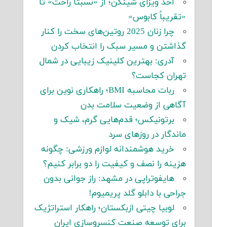
اخذ ویزای شینگن؛ از «نسبتاً راحت» تا
«تقریباً کابوس»
چرا زنان 2025 روتین‌های سخت را کنار
گذاشتن و مسیر سبک را انتخاب کردن
آدری: بهترین کلینیک زیبایی در شمال
تهران کجاست؟
ربات محاسبه BMI؛ راهکاری نوین برای
آگاهی از وضعیت سلامت بدن
برتونیکس؛ قدم‌هایی گرم، شیک و
ماندگار در روزهای سرد
خرید هوشمندانه لوازم ورزشی: چگونه
هزینه را نصف و کیفیت را دو برابر کنیم؟
هایفوتراپی در مشهد: راز جوانی بدون
جراحی با دابلو گلد پریمیوم!
لوبیا چیتی ازبکستان؛ راهکار استراتژیک
برای توسعه صنعت کنسروسازی ایران