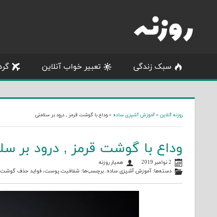
Skip
to
content
سبک زندگی
تعبیر خواب آنلاین
گرد
روزنه آنلاین
»
آموزش آشپزی ساده
»
وداع با گوشت قرمز , درود بر سلامتی
وداع با گوشت قرمز , درود بر سل
2 نوامبر 2019
همیار روزنه
دسته‌ها:
آموزش آشپزی ساده
. برچسب‌ها:
شفافیت پوست
،
فواید حذف گوشت از