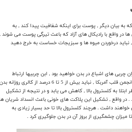
به بیان دیگر , پوست برای اینکه شفافیت پیدا کند , به
از دارد . این ویتامین ها در واقع با رادیکال های آزاد که باعث تیرگی پوست می شوند ,
ها , نباید درخوردن میوه ها و سبزیجات خساست به خرج دهید
چربی های اشباع در بدن خواهید بود , ابن چربیها ارتباط
مستقیم با افزایش سطح کلسترول دارند. طبق توصیه انجمن قلب آمربکا , نباید بیش از 5 تا 6 درصد از کالری روزانه بد
ر ابتلا به کلسترول بالا , کاهش می یابد و در نتیجه از تشکیل
. در واقع , تشکیل این پلاکت های خونی باعث انسداد شریان ها
واهند داشت . هرچند کلسترول بالا تا حد بسیار زیادی به
 میزان چشمگیری از بروز آن در بدن جلوگیری کرد .