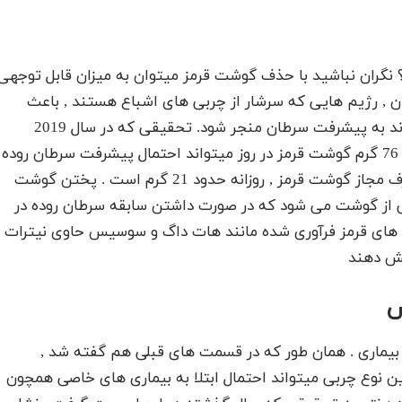
؟ نگران نباشید با حذف گوشت قرمز میتوان به میزان قابل توجهی
ن , رژیم هایی که سرشار از چربی های اشباع هستند , باعث
افزایش التهاب در بدن می شوند و التهاب مزمن میتواند به پیشرفت سرطان منجر شود. تحقیقی که در سال 2019
صورت گرفت , حکایت از این داشت که مصرف متوسط 76 گرم گوشت قرمز در روز میتواند احتمال پیشرفت سرطان روده
را تا 20 درصد افزایش دهد . این در حالی است که مصرف مجاز گوشت قرمز , روزانه حدود 21 گرم است . پختن گوشت
اصی از گوشت می شود که در صورت داشتن سابقه سرطان روده در
شت های قرمز فرآوری شده مانند هات داگ و سوسیس حاوی نیترات
ایش دهند
ص
بیماری . همان طور که در قسمت های قبلی هم گفته شد ,
ن نوع چربی میتواند احتمال ابتلا به بیماری های خاصی همچون