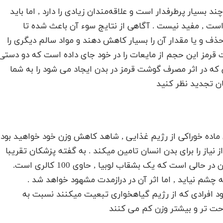
 چند بسیار پرطرفدار است و
علاقه‌مندان
زیادی را دارد , اما باید
 است , مفید نیست . آگاهی از نتایج سوء آن باعث شده تا
حذف و یا مقدار آن را بسیار کاهش دهند و مواد سالم دیگری را
 قرمز این حجم از مایعات را در خود جای داده است که دو دستی
 که در اثر مصرف گوشت قرمز در بدن ایجاد می شود را به شما
ان تجدید نظر کنید
ده خوراکی از رژیم غذایی , شاهد کاهش وزن خود خواهید بود.
یاز را برای بدن انسان تامین میکند . به گفته پزشکان تقریبا
هر 100 گرم گوشت گوساله , حاوی 170 کالری است. این در حالی است که یک بشقاب لوبیا , حاوی 100 کالری است.
 چشم نیاید , اما اثر آن در درازمدت مشهود خواهد شد .
 حاکی از این بود افرادی که از رژیم گیاهخواری تبعیت میکنند نسبت به
راحت تر و بیشتر وزن کم می کنند