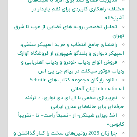
مدیریت فضای کمد برای افراد با سبک‌های
مختلف؛ راهکاری کاربردی برای نظم پایدار در
آشپزخانه
تحلیل تخصصی رویه های قضایی از غرب تا شرق
تهران
راهنمای جامع انتخاب و خرید اسپیکر سقفی،
اسپیکر دیواری و بلندگو شیپوری از فروشگاه آوازک
فروش انواع ردیاب خودرو و ردیاب آهنربایی و
ردیاب موتور سیکلت در پیام جی پی اس
دانلود رایگان مجموعه کتاب های Schritte
International زبان آلمانی
نورپردازی مخفی با ال ای دی نواری: 7 ترفند
حرفه‌ای برای خانه‌های مدرن ایرانی
اخذ ویزای شینگن؛ از «نسبتاً راحت» تا «تقریباً
کابوس»
چرا زنان 2025 روتین‌های سخت را کنار گذاشتن و