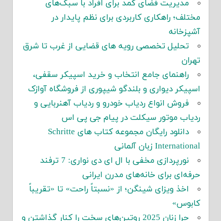
مدیریت فضای کمد برای افراد با سبک‌های
مختلف؛ راهکاری کاربردی برای نظم پایدار در
آشپزخانه
تحلیل تخصصی رویه های قضایی از غرب تا شرق
تهران
راهنمای جامع انتخاب و خرید اسپیکر سقفی،
اسپیکر دیواری و بلندگو شیپوری از فروشگاه آوازک
فروش انواع ردیاب خودرو و ردیاب آهنربایی و
ردیاب موتور سیکلت در پیام جی پی اس
دانلود رایگان مجموعه کتاب های Schritte
International زبان آلمانی
نورپردازی مخفی با ال ای دی نواری: 7 ترفند
حرفه‌ای برای خانه‌های مدرن ایرانی
اخذ ویزای شینگن؛ از «نسبتاً راحت» تا «تقریباً
کابوس»
چرا زنان 2025 روتین‌های سخت را کنار گذاشتن و