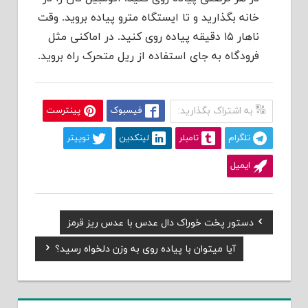
خانه بگذارید و تا ایستگاه مترو پیاده بروید. وقت
ناهار ۱۵ دقیقه پیاده روی کنید. در اماکنی مثل
فرودگاه به جای استفاده از ریل متحرک راه بروید.
به اشتراک بگذارید:
فیسبوک
پینترست
تلگرام
تامبلر
لینکدین
توییتر
ایمیل
Previous
دستور پخت خوراک دال عدس با عدس ریز قرمز
راهبری
Post:
Next
آیا میتوان با پیاده روی به وزن دلخواه رسید؟
نوشته
Post: