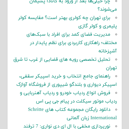
چرا خیلی‌ها بعد از ورود به کانادا پشیمان
می‌شوند؟
برای تهران چه کولری بهتر است؟ مقایسه کولر
پلیمری و کولر گازی
مدیریت فضای کمد برای افراد با سبک‌های
مختلف؛ راهکاری کاربردی برای نظم پایدار در
آشپزخانه
تحلیل تخصصی رویه های قضایی از غرب تا شرق
تهران
راهنمای جامع انتخاب و خرید اسپیکر سقفی،
اسپیکر دیواری و بلندگو شیپوری از فروشگاه آوازک
فروش انواع ردیاب خودرو و ردیاب آهنربایی و
ردیاب موتور سیکلت در پیام جی پی اس
دانلود رایگان مجموعه کتاب های Schritte
International زبان آلمانی
نورپردازی مخفی با ال ای دی نواری: 7 ترفند