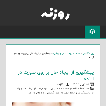
Skip
to
content
روزنه آنلاین
»
سلامت پوست، مو و زیبایی
»
پیشگیری از ایجاد خال بر روی صورت در
آینده
پیشگیری از ایجاد خال بر روی صورت در
آینده
24 آوریل 2017
نگارنده
دسته‌ها:
سلامت پوست، مو و زیبایی
. برچسب‌ها:
انواع خال ها
،
ایجاد
خال
،
پیشگیری از ایجاد خال
،
خال های گوشتی
، و
درمان خال ها
.