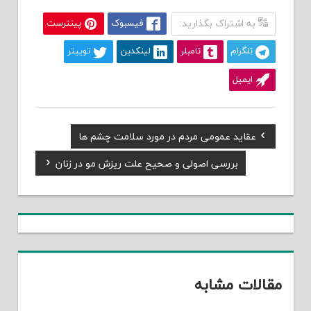
به اشتراک بگذارید:
فیسبوک
پینترست
تلگرام
تامبلر
لینکدین
توییتر
ایمیل
Previous
عقاید عمومی مردم در مورد سلامت چشم ها
راهبری
Post:
Next
بررسی اصولی و صحیح علت ریزش مو در زنان
نوشته
Post:
مقالات مشابه