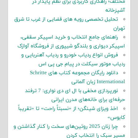
مختلف؛ راهکاری کاربردی برای نظم پایدار در
آشپزخانه
تحلیل تخصصی رویه های قضایی از غرب تا شرق
تهران
راهنمای جامع انتخاب و خرید اسپیکر سقفی،
اسپیکر دیواری و بلندگو شیپوری از فروشگاه آوازک
فروش انواع ردیاب خودرو و ردیاب آهنربایی و
ردیاب موتور سیکلت در پیام جی پی اس
دانلود رایگان مجموعه کتاب های Schritte
International زبان آلمانی
نورپردازی مخفی با ال ای دی نواری: 7 ترفند
حرفه‌ای برای خانه‌های مدرن ایرانی
اخذ ویزای شینگن؛ از «نسبتاً راحت» تا «تقریباً
کابوس»
چرا زنان 2025 روتین‌های سخت را کنار گذاشتن و
مسیر سبک را انتخاب کردن