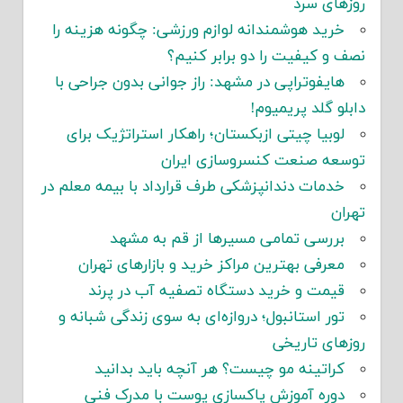
روزهای سرد
خرید هوشمندانه لوازم ورزشی: چگونه هزینه را
نصف و کیفیت را دو برابر کنیم؟
هایفوتراپی در مشهد: راز جوانی بدون جراحی با
دابلو گلد پریمیوم!
لوبیا چیتی ازبکستان؛ راهکار استراتژیک برای
توسعه صنعت کنسروسازی ایران
خدمات دندانپزشکی طرف قرارداد با بیمه معلم در
تهران
بررسی تمامی مسیرها از قم به مشهد
معرفی بهترین مراکز خرید و بازارهای تهران
قیمت و خرید دستگاه تصفیه آب در پرند
تور استانبول؛ دروازه‌ای به سوی زندگی شبانه و
روزهای تاریخی
کراتینه مو چیست؟ هر آنچه باید بدانید
دوره آموزش پاکسازی پوست با مدرک فنی