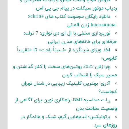
فروش انواع ردیاب خودرو و ردیاب آهنربایی و
ردیاب موتور سیکلت در پیام جی پی اس
دانلود رایگان مجموعه کتاب های Schritte
International زبان آلمانی
نورپردازی مخفی با ال ای دی نواری: 7 ترفند
حرفه‌ای برای خانه‌های مدرن ایرانی
اخذ ویزای شینگن؛ از «نسبتاً راحت» تا «تقریباً
کابوس»
چرا زنان 2025 روتین‌های سخت را کنار گذاشتن و
مسیر سبک را انتخاب کردن
آدری: بهترین کلینیک زیبایی در شمال تهران
کجاست؟
ربات محاسبه BMI؛ راهکاری نوین برای آگاهی از
وضعیت سلامت بدن
برتونیکس؛ قدم‌هایی گرم، شیک و ماندگار در
روزهای سرد