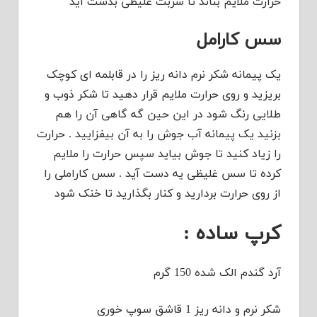
حرارت ملایم بناند تا شربت غلیظی بدست آید
سس کارامل
یک پیمانه شکر نرم دانه ریز را در قابلمه ای کوچک
بریزید و روی حرارت ملایم قرار دهید تا شکر ذوب و
طلایی رنگ شود در این حین گه گاهی آن را هم
بزنید یک پیمانه آب جوش را به آن بیفزایید . حرارت
را زیاد کنید تا جوش بیاید سپس حرارت را ملایم
کرده تا سس غلیظی یه دست آید . سس کاراملی را
از روی حرارت بردارید و کنار بگذارید تا خنک شود
کرپ ساده :
آرد گندم الک شده 150 گرم
شکر نرم و دانه ریز 1 قاشق سوپ خوری