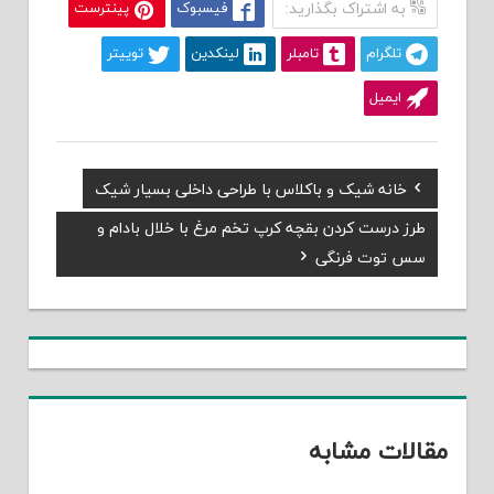
به اشتراک بگذارید:
فیسبوک
پینترست
تلگرام
تامبلر
لینکدین
توییتر
ایمیل
Previous
خانه شیک و باکلاس با طراحی داخلی بسیار شیک
راهبری
Post:
Next
طرز درست کردن بقچه کرپ تخم مرغ با خلال بادام و
نوشته
Post:
سس توت فرنگی
مقالات مشابه