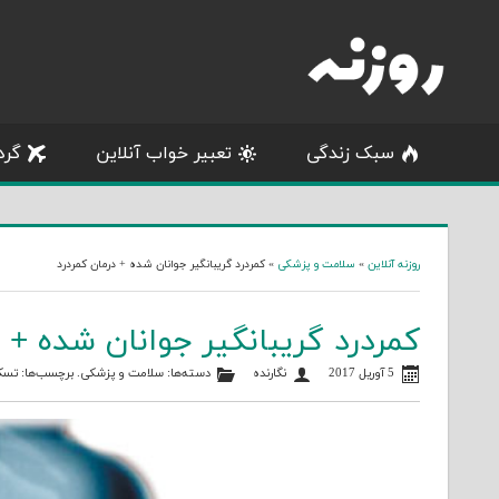
Skip
to
content
سبک زندگی
تعبیر خواب آنلاین
گرد
روزنه آنلاین
»
سلامت و پزشکی
»
کمردرد گریبانگیر جوانان شده + درمان کمردرد
کمردرد گریبانگیر جوانان شده + 
5 آوریل 2017
نگارنده
دسته‌ها:
سلامت و پزشکی
. برچسب‌ها:
تسک