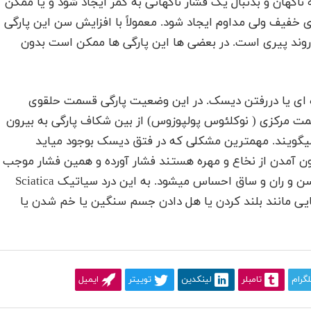
گهان و بدنبال یک فشار ناگهانی به کمر ایجاد شود و یا ممکن
 خفیف ولی مداوم ایجاد شود. معمولاً با افزایش سن این پارگی
ز روند پیری است. در بعضی ها این پارگی ها ممکن است بدون
ای یا دررفتن دیسک. در این وضعیت پارگی قسمت حلقوی
 مرکزی ( نوکلئوس پولپوزوس) از بین شکاف پارگی به بیرون
 میگویند. مهمترین مشکلی که در فتق دیسک بوجود میاید
ن آمدن از نخاع و مهره هستند فشار آورده و همین فشار موجب
بروز بسیاری مشکلات از جمله درد اندام است. درد در باسن و ران و ساق احساس میشود. به این درد سیاتیک Sciatica
ایی مانند بلند کردن یا هل دادن جسم سنگین یا خم شدن یا
لگرام
تامبلر
لینکدین
توییتر
ایمیل