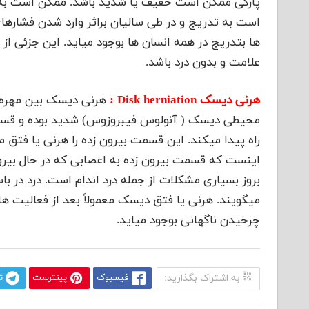
پارگی ممکن است خفیف یا شدید باشد. ممکن است به نا
است به تدریج و در طی سالیان براثر وارد شدن فشارهای
ها بتدریج در همه انسان ها بوجود میاید. این جزئی ا
علامت و بدون درد باشد.
هرنی دیسک Disk herniation :
هرنی دیسک بین مهره 
محیطی دیسک ( آنولوس فیبروزوس) شدید بوده و قسمت
راه پیدا میکند. این قسمت بیرون زده را هرنی یا فتق
اینست که قسمت بیرون زده به اعصابی که در حال بیرو
میگویند. هرنی یا فتق دیسک معمولاً بعد از فعالیت ه
چرخیدن ناگهانی بوجود میاید.
به اشتراک بگذارید:
فیسبوک
پینترست
ت