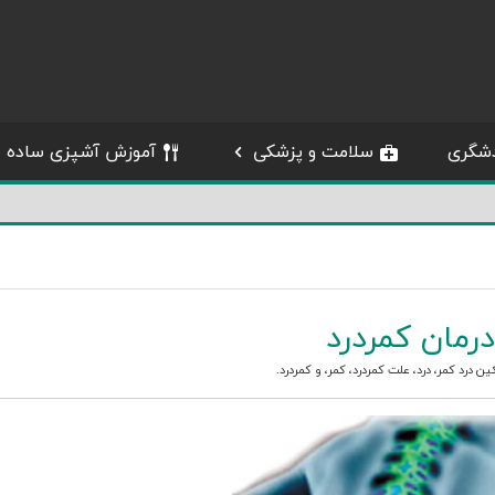
شگری
سلامت و پزشکی
آموزش آشپزی ساده
درمان کمردرد
ین درد کمر
،
درد
،
علت کمردرد
،
کمر
، و
کمردرد
.