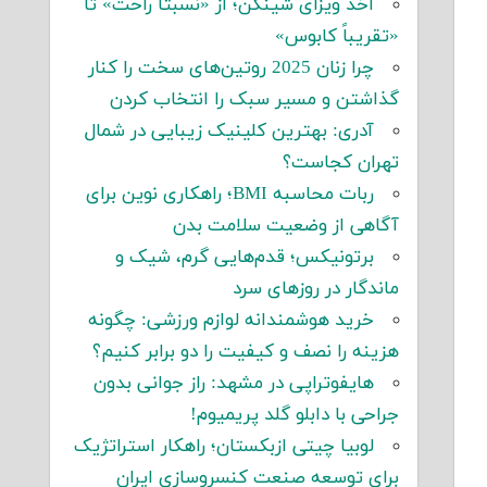
اخذ ویزای شینگن؛ از «نسبتاً راحت» تا
«تقریباً کابوس»
چرا زنان 2025 روتین‌های سخت را کنار
گذاشتن و مسیر سبک را انتخاب کردن
آدری: بهترین کلینیک زیبایی در شمال
تهران کجاست؟
ربات محاسبه BMI؛ راهکاری نوین برای
آگاهی از وضعیت سلامت بدن
برتونیکس؛ قدم‌هایی گرم، شیک و
ماندگار در روزهای سرد
خرید هوشمندانه لوازم ورزشی: چگونه
هزینه را نصف و کیفیت را دو برابر کنیم؟
هایفوتراپی در مشهد: راز جوانی بدون
جراحی با دابلو گلد پریمیوم!
لوبیا چیتی ازبکستان؛ راهکار استراتژیک
برای توسعه صنعت کنسروسازی ایران