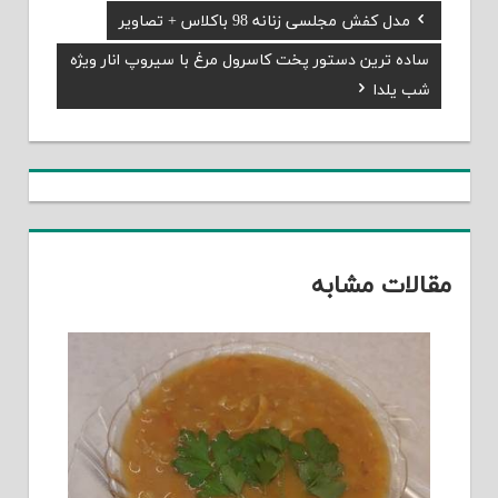
Previous
مدل کفش مجلسی زنانه 98 باکلاس + تصاویر
راهبری
Post:
Next
ساده ترین دستور پخت کاسرول مرغ با سیروپ انار ویژه
نوشته
Post:
شب یلدا
مقالات مشابه