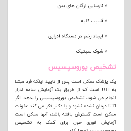
√
نارسایی ارگان های بدن
√
آسیب کلیه
√
ایجاد زخم در دستگاه ادراری
√
شوک سپتیک
تشخیص یوروسپسیس
یک پزشک ممکن است پس از تایید اینکه فرد مبتلا
به UTI است که از طریق یک آزمایش ساده ادرار
انجام می شود، تشخیص یوروسپسیس را بدهد. اگر
UTI درمان نشده نشود و یا دکتر فکر می کند عفونت
ممکن است گسترش یافته باشد، آنها ممکن است
آزمایش فوری خون برای کمک به تشخیص
یوروسپسیس تجویز کند.