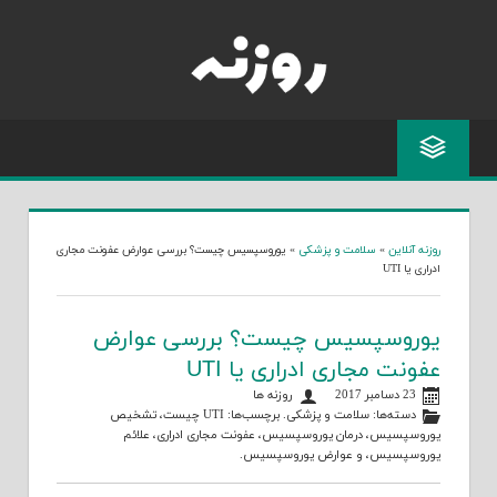
Skip
to
content
روزنه آنلاین
»
سلامت و پزشکی
»
یوروسپسیس چیست؟ بررسی عوارض عفونت مجاری
ادراری یا UTI
یوروسپسیس چیست؟ بررسی عوارض
عفونت مجاری ادراری یا UTI
23 دسامبر 2017
روزنه ها
دسته‌ها:
سلامت و پزشکی
. برچسب‌ها:
UTI چیست
،
تشخیص
یوروسپسیس
،
درمان یوروسپسیس
،
عفونت مجاری ادراری
،
علائم
یوروسپسیس
، و
عوارض یوروسپسیس
.