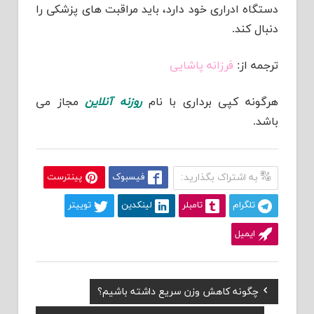
دستگاه ادراری خود دارد، باید مراقبت های پزشکی را
دنبال کند.
ترجمه از:
فرزانه پاشایی
هرگونه کپی برداری با نام
روزنه آنلاین
مجاز می
باشد.
به اشتراک بگذارید:
فیسبوک
پینترست
تلگرام
تامبلر
لینکدین
توییتر
ایمیل
Previous
چگونه کاهش وزن سریع داشته باشیم؟
راهبری
Post: